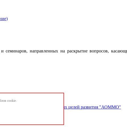
ние)
 семинаров, направленных на раскрытие вопросов, касающ
лов cookie.
ектов и достижению национальных целей развития "АОММО"