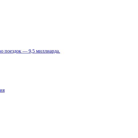
во поездок — 9,5 миллиарда.
ия