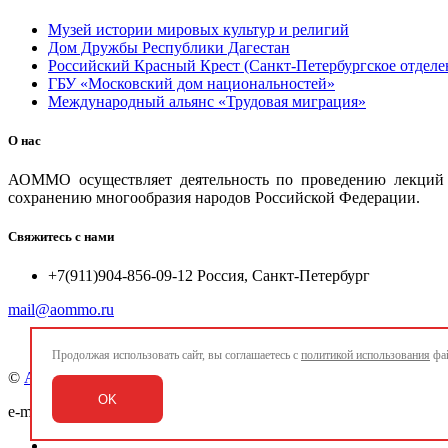
Музей истории мировых культур и религий
Дом Дружбы Республики Дагестан
Российский Красный Крест (Санкт-Петербургское отделе
ГБУ «Московский дом национальностей»
Международный альянс «Трудовая миграция»
О нас
АОММО осуществляет деятельность по проведению лекций и
сохранению многообразия народов Российской Федерации.
Свяжитесь с нами
+7(911)904-856-09-12 Россия, Санкт-Петербург
mail@aommo.ru
Продолжая использовать сайт, вы соглашаетесь с
политикой использования
фай
©
Ассоциация организаций по реализации национальных про
OK
e-mail:
mail@aommo.ru