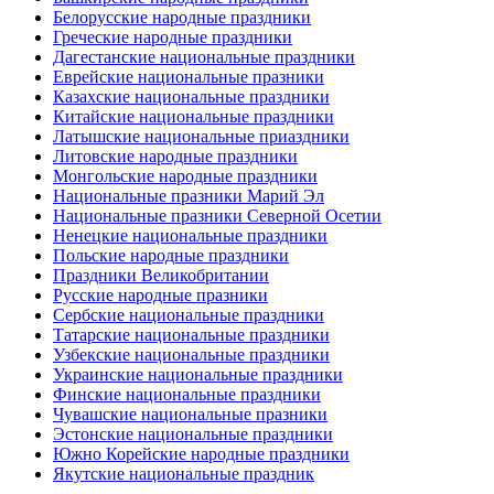
Белорусские народные праздники
Греческие народные праздники
Дагестанские национальные праздники
Еврейские национальные празники
Казахские национальные праздники
Китайские национальные праздники
Латышские национальные приаздники
Литовские народные праздники
Монгольские народные праздники
Национальные празники Марий Эл
Национальные празники Северной Осетии
Ненецкие национальные праздники
Польские народные праздники
Праздники Великобритании
Русские народные празники
Сербские национальные праздники
Татарские национальные праздники
Узбекские национальные праздники
Украинские национальные праздники
Финские национальные праздники
Чувашские национальные празники
Эстонские национальные праздники
Южно Корейские народные праздники
Якутские национальные праздник