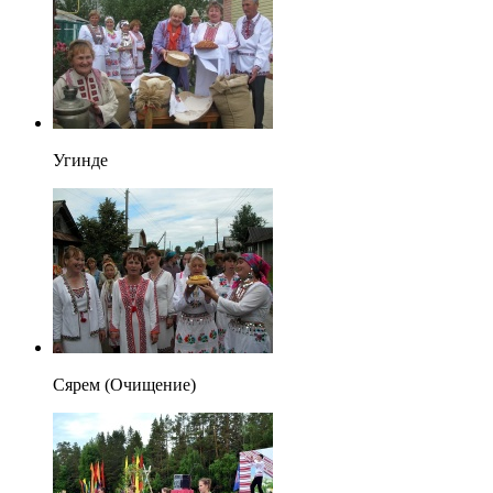
Угинде
Сярем (Очищение)