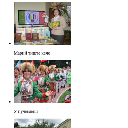
Марий тиште кече
У пучымыш