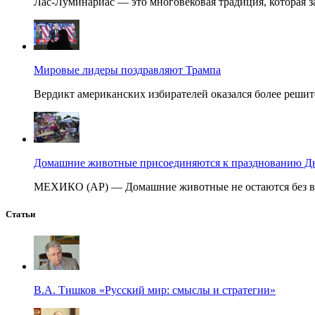
Лас-Луминариас — это многовековая традиция, которая за
Мировые лидеры поздравляют Трампа
Вердикт американских избирателей оказался более решит
Домашние животные присоединяются к празднованию Дня
МЕХИКО (AP) — Домашние животные не остаются без вни
Статьи
В.А. Тишков «Русский мир: смыслы и стратегии»