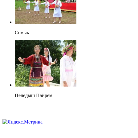
Семык
Пеледыш Пайрем