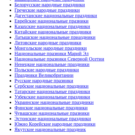
Белорусские народные праздники
Греческие народные праздники
Дагестанские национальные праздники
Еврейские национальные празники
Казахские национальные праздники
Китайские национальные праздники
Латышские национальные приаздники
Литовские народные праздники
Монгольские народные праздники
Национальные празники Марий Эл
Национальные празники Северной Осетии
Ненецкие национальные праздники
Польские народные праздники
Праздники Великобритании
Русские народные празники
Сербские национальные праздники
Татарские национальные праздники
Узбекские национальные праздники
Украинские национальные праздники
Финские национальные праздники
Чувашские национальные празники
Эстонские национальные праздники
Южно Корейские народные праздники
Якутские национальные праздник