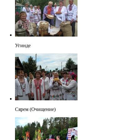
Угинде
Сярем (Очищение)