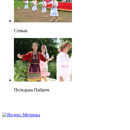
Семык
Пеледыш Пайрем