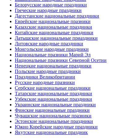
Белорусские народные праздники
Греческие народные праздники
Дагестанские национальные праздники
Еврейские национальные празники
Казахские национальные праздники
Китайские национальные праздники
Латышские национальные приаздники
Литовские народные праздники
Монгольские народные праздники
Национальные празники Марий Эл
Национальные празники Северной Осетии
Ненецкие национальные праздники
Польские народные праздники
Праздники Великобритании
Русские народные празники
Сербские национальные праздники
Татарские национальные праздники
Узбекские национальные праздники
Украинские национальные праздники
Финские национальные праздники
Чувашские национальные празники
Эстонские национальные праздники
Южно Корейские народные праздники
Якутские национальные праздник