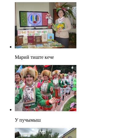
Марий тиште кече
У пучымыш