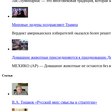
Лас-Луминариас — это многовековая традиция, которая за
Мировые лидеры поздравляют Трампа
Вердикт американских избирателей оказался более решит
Домашние животные присоединяются к празднованию Дня
МЕХИКО (AP) — Домашние животные не остаются без вни
Статьи
В.А. Тишков «Русский мир: смыслы и стратегии»