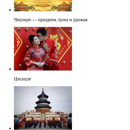
Чжунцю — праздник луны и урожая
Цисицзе