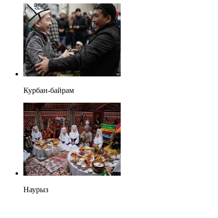
Курбан-байрам
Наурыз