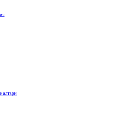
ия
е алтари