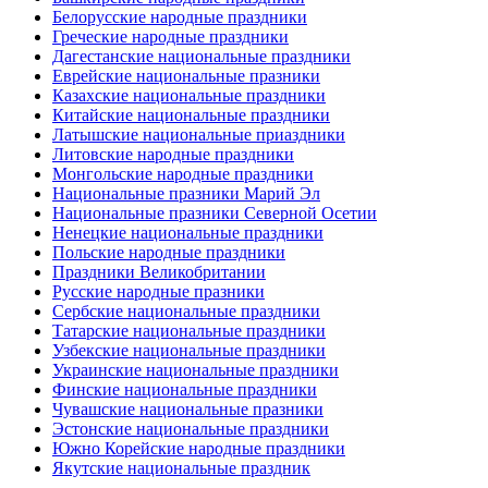
Белорусские народные праздники
Греческие народные праздники
Дагестанские национальные праздники
Еврейские национальные празники
Казахские национальные праздники
Китайские национальные праздники
Латышские национальные приаздники
Литовские народные праздники
Монгольские народные праздники
Национальные празники Марий Эл
Национальные празники Северной Осетии
Ненецкие национальные праздники
Польские народные праздники
Праздники Великобритании
Русские народные празники
Сербские национальные праздники
Татарские национальные праздники
Узбекские национальные праздники
Украинские национальные праздники
Финские национальные праздники
Чувашские национальные празники
Эстонские национальные праздники
Южно Корейские народные праздники
Якутские национальные праздник