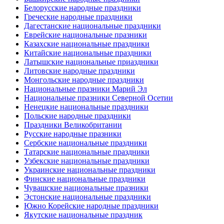
Белорусские народные праздники
Греческие народные праздники
Дагестанские национальные праздники
Еврейские национальные празники
Казахские национальные праздники
Китайские национальные праздники
Латышские национальные приаздники
Литовские народные праздники
Монгольские народные праздники
Национальные празники Марий Эл
Национальные празники Северной Осетии
Ненецкие национальные праздники
Польские народные праздники
Праздники Великобритании
Русские народные празники
Сербские национальные праздники
Татарские национальные праздники
Узбекские национальные праздники
Украинские национальные праздники
Финские национальные праздники
Чувашские национальные празники
Эстонские национальные праздники
Южно Корейские народные праздники
Якутские национальные праздник