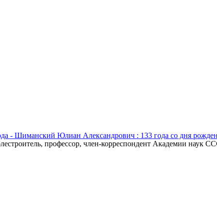
года - Шиманский Юлиан Александрович : 133 года со дня рожде
естроитель, профессор, член-корреспондент Академии наук СССР