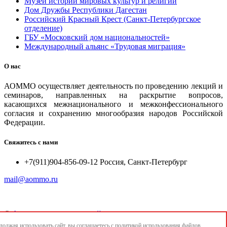
Музей истории мировых культур и религий
Дом Дружбы Республики Дагестан
Российский Красный Крест (Санкт-Петербургское
отделение)
ГБУ «Московский дом национальностей»
Международный альянс «Трудовая миграция»
О нас
АОММО осуществляет деятельность по проведению лекций и
семинаров, направленных на раскрытие вопросов,
касающихся межнационального и межконфессионального
согласия и сохранению многообразия народов Российской
Федерации.
Свяжитесь с нами
+7(911)904-856-09-12 Россия, Санкт-Петербург
mail@aommo.ru
©
Ассоциация организаций по реализации национальных
проектов и достижению национальных целей развития
олжая использовать сайт, вы соглашаетесь с
политикой использования
файлов