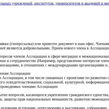
льных учреждений, институтов, университетов и академий в м
явки (гиперссылка) или привезти документ в наш офис. Членам
 неё являются добровольными. Прием нового члена в Ассоциаци
нтересов членов Ассоциации в сфере миграции и межнационал
вии и сотрудничестве (Например, представление интересов член
анизациями, в отношениях с международными организациями и 
ленам Ассоциации
 Ассоциации, в том числе связанных с проектами по развитию
ого освидетельствования, социальной, культурной, информацио
, проводимых членами Ассоциации
ытие вопросов, касающихся укреплению гражданского единства
и, защиты прав национальных меньшинств, развитию межнацион
 деловыми встречами, переговорами и выставками, собраниями,