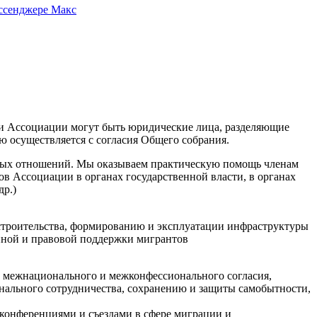
ессенджере Макс
и Ассоциации могут быть юридические лица, разделяющие
ю осуществляется с согласия Общего собрания.
ьных отношений. Мы оказываем практическую помощь членам
ов Ассоциации в органах государственной власти, в органах
др.)
 строительства, формированию и эксплуатации инфраструктуры
нной и правовой поддержки мигрантов
, межнационального и межконфессионального согласия,
ального сотрудничества, сохранению и защиты самобытности,
 конференциями и съездами в сфере миграции и