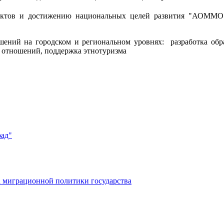
ктов и достижению национальных целей развития "АОММО" 
ний на городском и региональном уровнях: разработка обра
 отношений, поддержка этнотуризма
рад"
 миграционной политики государства