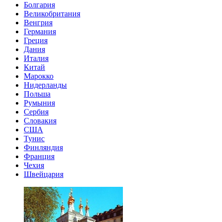
Болгария
Великобритания
Венгрия
Германия
Греция
Дания
Италия
Китай
Марокко
Нидерланды
Польша
Румыния
Сербия
Словакия
США
Тунис
Финляндия
Франция
Чехия
Швейцария