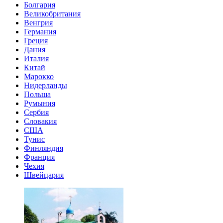
Болгария
Великобритания
Венгрия
Германия
Греция
Дания
Италия
Китай
Марокко
Нидерланды
Польша
Румыния
Сербия
Словакия
США
Тунис
Финляндия
Франция
Чехия
Швейцария