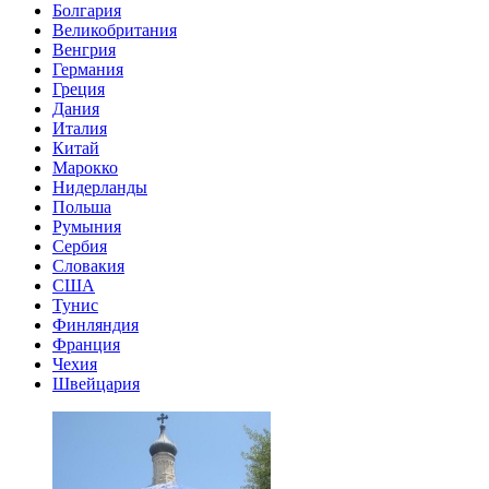
Болгария
Великобритания
Венгрия
Германия
Греция
Дания
Италия
Китай
Марокко
Нидерланды
Польша
Румыния
Сербия
Словакия
США
Тунис
Финляндия
Франция
Чехия
Швейцария