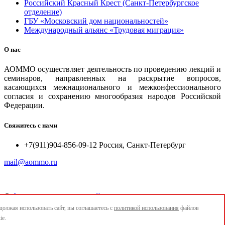
Российский Красный Крест (Санкт-Петербургское
отделение)
ГБУ «Московский дом национальностей»
Международный альянс «Трудовая миграция»
О нас
АОММО осуществляет деятельность по проведению лекций и
семинаров, направленных на раскрытие вопросов,
касающихся межнационального и межконфессионального
согласия и сохранению многообразия народов Российской
Федерации.
Свяжитесь с нами
+7(911)904-856-09-12 Россия, Санкт-Петербург
mail@aommo.ru
©
Ассоциация организаций по реализации национальных
проектов и достижению национальных целей развития
олжая использовать сайт, вы соглашаетесь с
политикой использования
файлов
"АОММО"
ie.