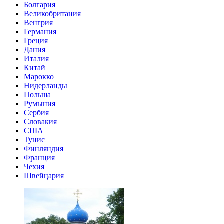
Болгария
Великобритания
Венгрия
Германия
Греция
Дания
Италия
Китай
Марокко
Нидерланды
Польша
Румыния
Сербия
Словакия
США
Тунис
Финляндия
Франция
Чехия
Швейцария