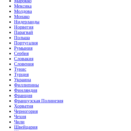
Марокко
Мексика
Молдова
Монако
Нидерланды
Норвегия
Парагвай
Польша
Португалия
Румыния
Сербия
Словакия
Словения
Тунис
Турция
Украина
Филлипины
Финляндия
Франция
Французская Полинезия
Хорватия
Черногория
Чехия
Чили
Швейцария