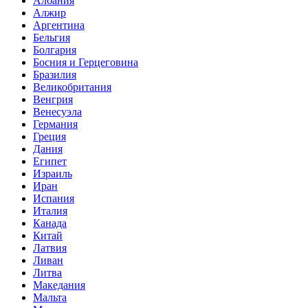
Албания
Алжир
Аргентина
Бельгия
Болгария
Босния и Герцеговина
Бразилия
Великобритания
Венгрия
Венесуэла
Германия
Греция
Дания
Египет
Израиль
Иран
Испания
Италия
Канада
Китай
Латвия
Ливан
Литва
Македания
Мальта