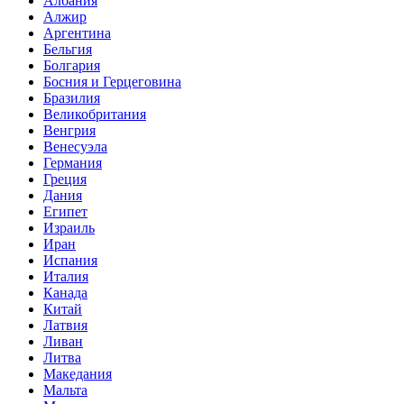
Албания
Алжир
Аргентина
Бельгия
Болгария
Босния и Герцеговина
Бразилия
Великобритания
Венгрия
Венесуэла
Германия
Греция
Дания
Египет
Израиль
Иран
Испания
Италия
Канада
Китай
Латвия
Ливан
Литва
Македания
Мальта