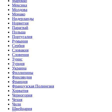
Марокко
Мексика
Молдова
Монако
Нидерланды
Норвегия
Парагвай
Польша
Португалия
Румыния
Сербия
Словакия
Словения
Тунис
Турция
Украина
Филлипины
Финляндия
Франция
Французская Полинезия
Хорватия
Черногория
Чехия
Чили
Швейцария