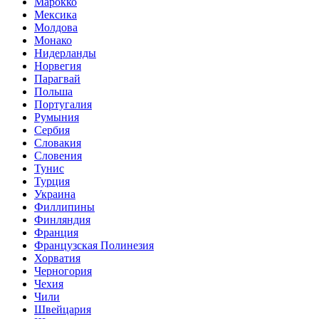
Марокко
Мексика
Молдова
Монако
Нидерланды
Норвегия
Парагвай
Польша
Португалия
Румыния
Сербия
Словакия
Словения
Тунис
Турция
Украина
Филлипины
Финляндия
Франция
Французская Полинезия
Хорватия
Черногория
Чехия
Чили
Швейцария