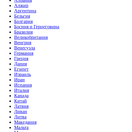
Албания
Алжир
Аргентина
Бельгия
Болгария
Босния и Герцеговина
Бразилия
Великобритания
Венгрия
Венесуэла
Германия
Греция
Дания
Египет
Израиль
Иран
Испания
Италия
Канада
Китай
Латвия
Ливан
Литва
Македания
Мальта