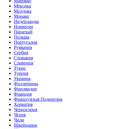
Марокко
Мексика
Молдова
Монако
Нидерланды
Норвегия
Парагвай
Польша
Португалия
Румыния
Сербия
Словакия
Словения
Тунис
Турция
Украина
Филлипины
Финляндия
Франция
Французская Полинезия
Хорватия
Черногория
Чехия
Чили
Швейцария