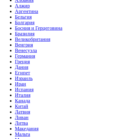
Албания
Алжир
Аргентина
Бельгия
Болгария
Босния и Герцеговина
Бразилия
Великобритания
Венгрия
Венесуэла
Германия
Греция
Дания
Египет
Израиль
Иран
Испания
Италия
Канада
Китай
Латвия
Ливан
Литва
Македания
Мальта