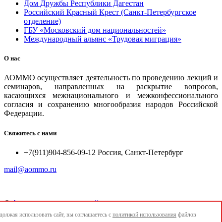
Дом Дружбы Республики Дагестан
Российский Красный Крест (Санкт-Петербургское
отделение)
ГБУ «Московский дом национальностей»
Международный альянс «Трудовая миграция»
О нас
АОММО осуществляет деятельность по проведению лекций и
семинаров, направленных на раскрытие вопросов,
касающихся межнационального и межконфессионального
согласия и сохранению многообразия народов Российской
Федерации.
Свяжитесь с нами
+7(911)904-856-09-12 Россия, Санкт-Петербург
mail@aommo.ru
©
Ассоциация организаций по реализации национальных
проектов и достижению национальных целей развития
олжая использовать сайт, вы соглашаетесь с
политикой использования
файлов
"АОММО"