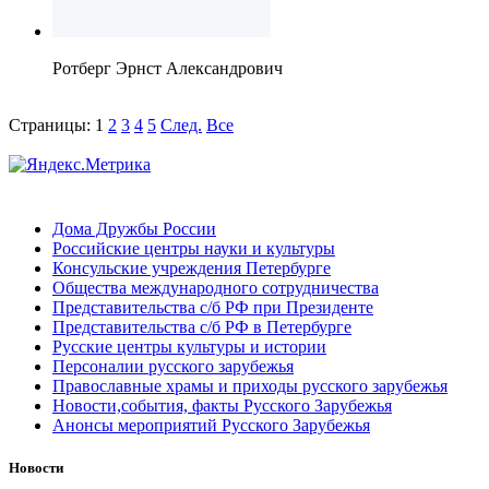
Ротберг Эрнст Александрович
Страницы:
1
2
3
4
5
След.
Все
Дома Дружбы России
Российские центры науки и культуры
Консульские учреждения Петербурге
Общества международного сотрудничества
Представительства с/б РФ при Президенте
Представительства с/б РФ в Петербурге
Русские центры культуры и истории
Персоналии русского зарубежья
Православные храмы и приходы русского зарубежья
Новости,события, факты Русского Зарубежья
Анонсы мероприятий Русского Зарубежья
Новости