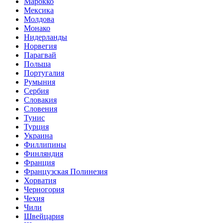
Марокко
Мексика
Молдова
Монако
Нидерланды
Норвегия
Парагвай
Польша
Португалия
Румыния
Сербия
Словакия
Словения
Тунис
Турция
Украина
Филлипины
Финляндия
Франция
Французская Полинезия
Хорватия
Черногория
Чехия
Чили
Швейцария