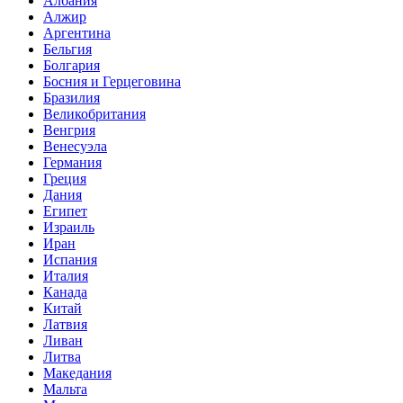
Албания
Алжир
Аргентина
Бельгия
Болгария
Босния и Герцеговина
Бразилия
Великобритания
Венгрия
Венесуэла
Германия
Греция
Дания
Египет
Израиль
Иран
Испания
Италия
Канада
Китай
Латвия
Ливан
Литва
Македания
Мальта