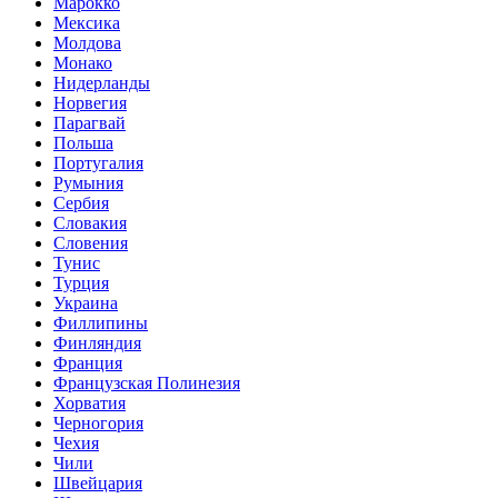
Марокко
Мексика
Молдова
Монако
Нидерланды
Норвегия
Парагвай
Польша
Португалия
Румыния
Сербия
Словакия
Словения
Тунис
Турция
Украина
Филлипины
Финляндия
Франция
Французская Полинезия
Хорватия
Черногория
Чехия
Чили
Швейцария