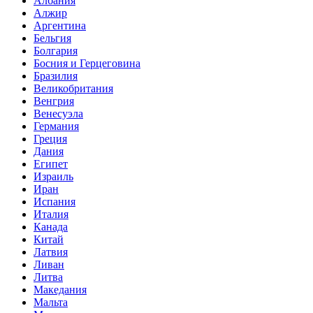
Албания
Алжир
Аргентина
Бельгия
Болгария
Босния и Герцеговина
Бразилия
Великобритания
Венгрия
Венесуэла
Германия
Греция
Дания
Египет
Израиль
Иран
Испания
Италия
Канада
Китай
Латвия
Ливан
Литва
Македания
Мальта