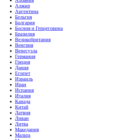
Албания
Алжир
Аргентина
Бельгия
Болгария
Босния и Герцеговина
Бразилия
Великобритания
Венгрия
Венесуэла
Германия
Греция
Дания
Египет
Израиль
Иран
Испания
Италия
Канада
Китай
Латвия
Ливан
Литва
Македания
Мальта