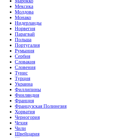
Марокко
Мексика
Молдова
Монако
Нидерланды
Норвегия
Парагвай
Польша
Португалия
Румыния
Сербия
Словакия
Словения
Тунис
Турция
Украина
Филлипины
Финляндия
Франция
Французская Полинезия
Хорватия
Черногория
Чехия
Чили
Швейцария