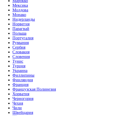
Марокко
Мексика
Молдова
Монако
Нидерланды
Норвегия
Парагвай
Польша
Португалия
Румыния
Сербия
Словакия
Словения
Тунис
Турция
Украина
Филлипины
Финляндия
Франция
Французская Полинезия
Хорватия
Черногория
Чехия
Чили
Швейцария