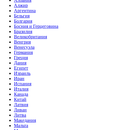
Албания
Алжир
Аргентина
Бельгия
Болгария
Босния и Герцеговина
Бразилия
Великобритания
Венгрия
Венесуэла
Германия
Греция
Дания
Египет
Израиль
Иран
Испания
Италия
Канада
Китай
Латвия
Ливан
Литва
Македания
Мальта