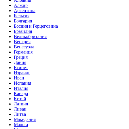
Албания
Алжир
Аргентина
Бельгия
Болгария
Босния и Герцеговина
Бразилия
Великобритания
Венгрия
Венесуэла
Германия
Греция
Дания
Египет
Израиль
Иран
Испания
Италия
Канада
Китай
Латвия
Ливан
Литва
Македания
Мальта