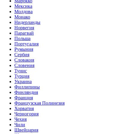
Марокко
Мексика
Молдова
Монако
Нидерланды
Норвегия
Парагвай
Польша
Португалия
Румыния
Сербия
Словакия
Словения
Тунис
Турция
Украина
Филлипины
Финляндия
Франция
Французская Полинезия
Хорватия
Черногория
Чехия
Чили
Швейцария