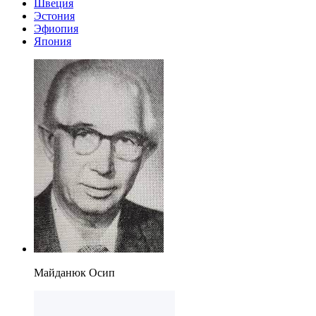
Швеция
Эстония
Эфиопия
Япония
Майданюк Осип