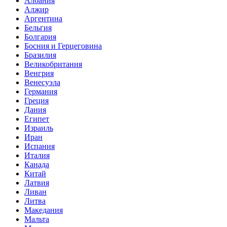
Албания
Алжир
Аргентина
Бельгия
Болгария
Босния и Герцеговина
Бразилия
Великобритания
Венгрия
Венесуэла
Германия
Греция
Дания
Египет
Израиль
Иран
Испания
Италия
Канада
Китай
Латвия
Ливан
Литва
Македания
Мальта