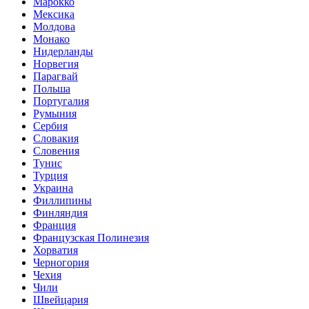
Марокко
Мексика
Молдова
Монако
Нидерланды
Норвегия
Парагвай
Польша
Португалия
Румыния
Сербия
Словакия
Словения
Тунис
Турция
Украина
Филлипины
Финляндия
Франция
Французская Полинезия
Хорватия
Черногория
Чехия
Чили
Швейцария