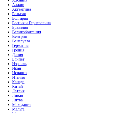
Албания
Алжир
Аргентина
Бельгия
Болгария
Босния и Герцеговина
Бразилия
Великобритания
Венгрия
Венесуэла
Германия
Греция
Дания
Египет
Израиль
Иран
Испания
Италия
Канада
Китай
Латвия
Ливан
Литва
Македания
Мальта