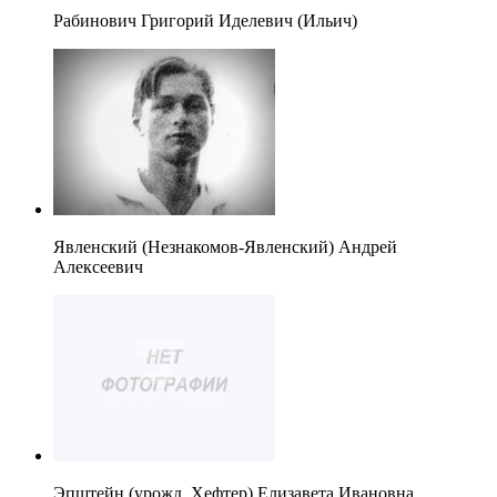
Рабинович Григорий Иделевич (Ильич)
Явленский (Незнакомов-Явленский) Андрей
Алексеевич
Эпштейн (урожд. Хефтер) Елизавета Ивановна