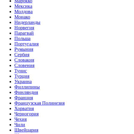
Марокко
Мексика
Молдова
Монако
Нидерланды
Норвегия
Парагвай
Польша
Португалия
Румыния
Сербия
Словакия
Словения
Тунис
Турция
Украина
Филлипины
Финляндия
Франция
Французская Полинезия
Хорватия
Черногория
Чехия
Чили
Швейцария