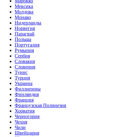
Марокко
Мексика
Молдова
Монако
Нидерланды
Норвегия
Парагвай
Польша
Португалия
Румыния
Сербия
Словакия
Словения
Тунис
Турция
Украина
Филлипины
Финляндия
Франция
Французская Полинезия
Хорватия
Черногория
Чехия
Чили
Швейцария