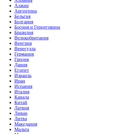
Албания
Алжир
Аргентина
Бельгия
Болгария
Босния и Герцеговина
Бразилия
Великобритания
Венгрия
Венесуэла
Германия
Греция
Дания
Египет
Израиль
Иран
Испания
Италия
Канада
Китай
Латвия
Ливан
Литва
Македания
Мальта