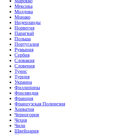
Марокко
Мексика
Молдова
Монако
Нидерланды
Норвегия
Парагвай
Польша
Португалия
Румыния
Сербия
Словакия
Словения
Тунис
Турция
Украина
Филлипины
Финляндия
Франция
Французская Полинезия
Хорватия
Черногория
Чехия
Чили
Швейцария