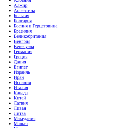
Албания
Алжир
Аргентина
Бельгия
Болгария
Босния и Герцеговина
Бразилия
Великобритания
Венгрия
Венесуэла
Германия
Греция
Дания
Египет
Израиль
Иран
Испания
Италия
Канада
Китай
Латвия
Ливан
Литва
Македания
Мальта