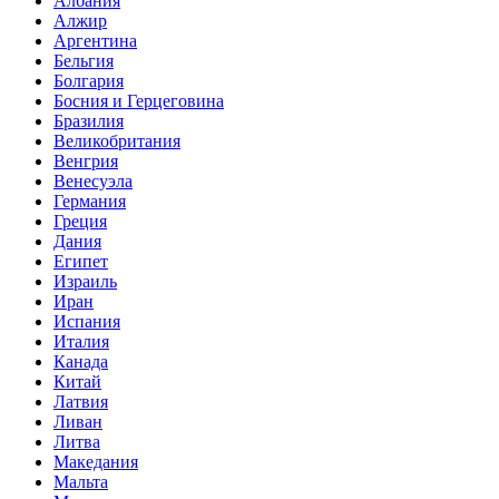
Албания
Алжир
Аргентина
Бельгия
Болгария
Босния и Герцеговина
Бразилия
Великобритания
Венгрия
Венесуэла
Германия
Греция
Дания
Египет
Израиль
Иран
Испания
Италия
Канада
Китай
Латвия
Ливан
Литва
Македания
Мальта