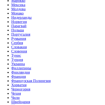
Марокко
Мексика
Молдова
Монако
Нидерланды
Норвегия
Парагвай
Польша
Португалия
Румыния
Сербия
Словакия
Словения
Тунис
Турция
Украина
Филлипины
Финляндия
Франция
Французская Полинезия
Хорватия
Черногория
Чехия
Чили
Швейцария