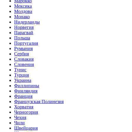
Марокко
Мексика
Молдова
Монако
Нидерланды
Норвегия
Парагвай
Польша
Португалия
Румыния
Сербия
Словакия
Словения
Тунис
Турция
Украина
Филлипины
Финляндия
Франция
Французская Полинезия
Хорватия
Черногория
Чехия
Чили
Швейцария