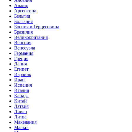
Албания
Алжир
Аргентина
Бельгия
Болгария
Босния и Герцеговина
Бразилия
Великобритания
Венгрия
Венесуэла
Германия
Греция
Дания
Египет
Израиль
Иран
Испания
Италия
Канада
Китай
Латвия
Ливан
Литва
Македания
Мальта