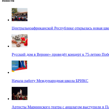
Новости
Центральноафриканской Республике открылась новая шк
Русский дом в Вероне» проведёт концерт к 75-летию По
Начала работу Международная школа БРИКС
Артисты Мариинского театра с аншлагом выступили в П