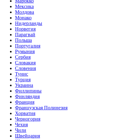
Марокко
Мексика
Молдова
Монако
Нидерланды
Норвегия
Парагвай
Польша
Португалия
Румыния
Сербия
Словакия
Словения
Тунис
Турция
Украина
Филлипины
Финляндия
Франция
Французская Полинезия
Хорватия
Черногория
Чехия
Чили
Швейцария