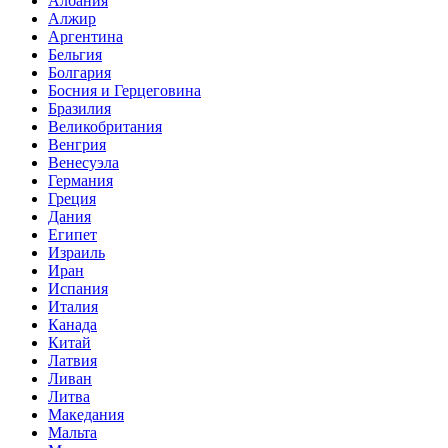
Албания
Алжир
Аргентина
Бельгия
Болгария
Босния и Герцеговина
Бразилия
Великобритания
Венгрия
Венесуэла
Германия
Греция
Дания
Египет
Израиль
Иран
Испания
Италия
Канада
Китай
Латвия
Ливан
Литва
Македания
Мальта