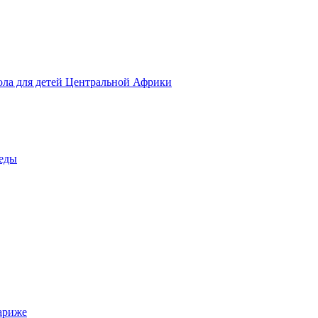
ола для детей Центральной Африки
беды
ариже