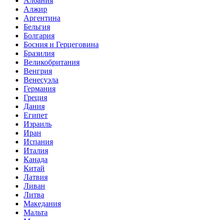
Албания
Алжир
Аргентина
Бельгия
Болгария
Босния и Герцеговина
Бразилия
Великобритания
Венгрия
Венесуэла
Германия
Греция
Дания
Египет
Израиль
Иран
Испания
Италия
Канада
Китай
Латвия
Ливан
Литва
Македания
Мальта