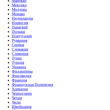
Марокко
Мексика
Молдова
Монако
Нидерланды
Норвегия
Парагвай
Польша
Португалия
Румыния
Сербия
Словакия
Словения
Тунис
Турция
Украина
Филлипины
Финляндия
Франция
Французская Полинезия
Хорватия
Черногория
Чехия
Чили
Швейцария