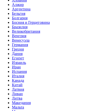
Албания
Алжир
Аргентина
Бельгия
Болгария
Босния и Герцеговина
Бразилия
Великобритания
Венгрия
Венесуэла
Германия
Греция
Дания
Египет
Израиль
Иран
Испания
Италия
Канада
Китай
Латвия
Ливан
Литва
Македания
Мальта