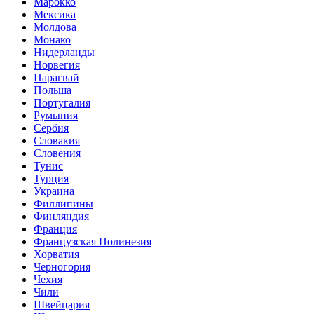
Марокко
Мексика
Молдова
Монако
Нидерланды
Норвегия
Парагвай
Польша
Португалия
Румыния
Сербия
Словакия
Словения
Тунис
Турция
Украина
Филлипины
Финляндия
Франция
Французская Полинезия
Хорватия
Черногория
Чехия
Чили
Швейцария