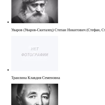
Уваров (Уваров-Скиталец) Степан Никитович (Стефан, С
Траилина Клавдия Семеновна