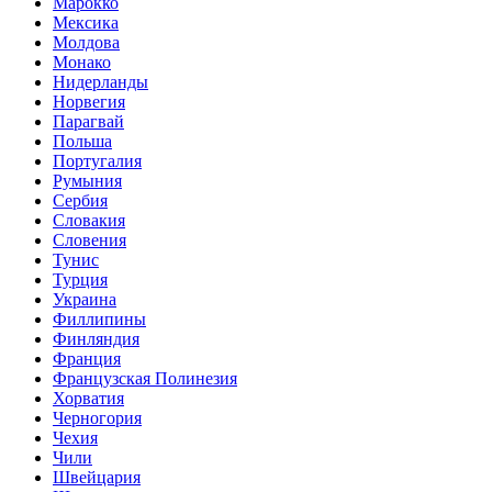
Марокко
Мексика
Молдова
Монако
Нидерланды
Норвегия
Парагвай
Польша
Португалия
Румыния
Сербия
Словакия
Словения
Тунис
Турция
Украина
Филлипины
Финляндия
Франция
Французская Полинезия
Хорватия
Черногория
Чехия
Чили
Швейцария