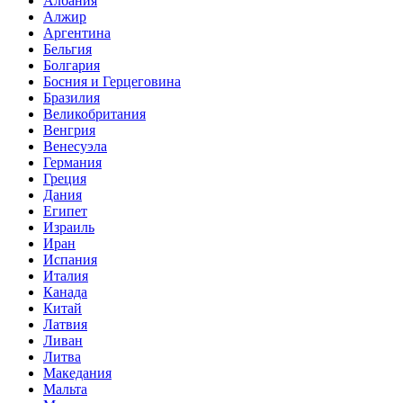
Албания
Алжир
Аргентина
Бельгия
Болгария
Босния и Герцеговина
Бразилия
Великобритания
Венгрия
Венесуэла
Германия
Греция
Дания
Египет
Израиль
Иран
Испания
Италия
Канада
Китай
Латвия
Ливан
Литва
Македания
Мальта