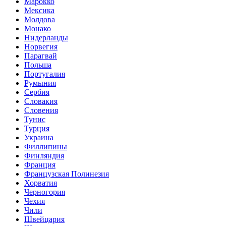
Марокко
Мексика
Молдова
Монако
Нидерланды
Норвегия
Парагвай
Польша
Португалия
Румыния
Сербия
Словакия
Словения
Тунис
Турция
Украина
Филлипины
Финляндия
Франция
Французская Полинезия
Хорватия
Черногория
Чехия
Чили
Швейцария