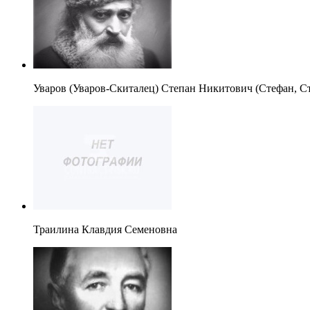
Уваров (Уваров-Скиталец) Степан Никитович (Стефан, С
Траилина Клавдия Семеновна