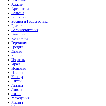
Албания
Алжир
Аргентина
Бельгия
Болгария
Босния и Герцеговина
Бразилия
Великобритания
Венгрия
Венесуэла
Германия
Греция
Дания
Египет
Израиль
Иран
Испания
Италия
Канада
Китай
Латвия
Ливан
Литва
Македания
Мальта