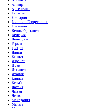
Албания
Алжир
Аргентина
Бельгия
Болгария
Босния и Герцеговина
Бразилия
Великобритания
Венгрия
Венесуэла
Германия
Греция
Дания
Египет
Израиль
Иран
Испания
Италия
Канада
Китай
Латвия
Ливан
Литва
Македания
Мальта