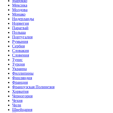
Марокко
Мексика
Молдова
Монако
Нидерланды
Норвегия
Парагвай
Польша
Португалия
Румыния
Сербия
Словакия
Словения
Тунис
Турция
Украина
Филлипины
Финляндия
Франция
Французская Полинезия
Хорватия
Черногория
Чехия
Чили
Швейцария