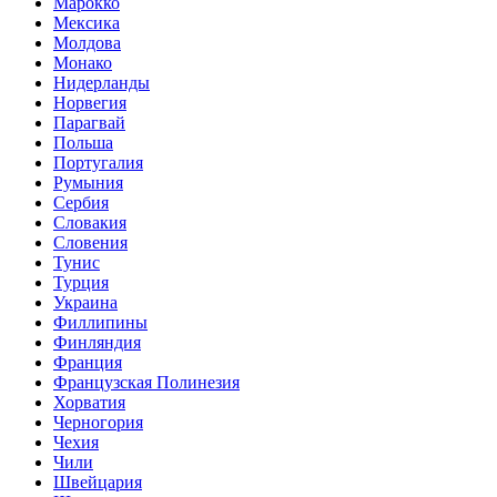
Марокко
Мексика
Молдова
Монако
Нидерланды
Норвегия
Парагвай
Польша
Португалия
Румыния
Сербия
Словакия
Словения
Тунис
Турция
Украина
Филлипины
Финляндия
Франция
Французская Полинезия
Хорватия
Черногория
Чехия
Чили
Швейцария