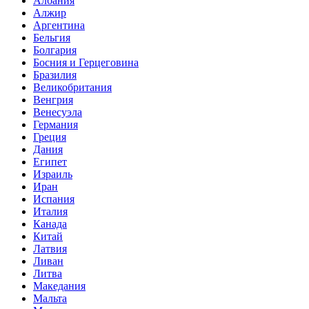
Албания
Алжир
Аргентина
Бельгия
Болгария
Босния и Герцеговина
Бразилия
Великобритания
Венгрия
Венесуэла
Германия
Греция
Дания
Египет
Израиль
Иран
Испания
Италия
Канада
Китай
Латвия
Ливан
Литва
Македания
Мальта