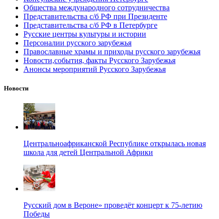
Общества международного сотрудничества
Представительства с/б РФ при Президенте
Представительства с/б РФ в Петербурге
Русские центры культуры и истории
Персоналии русского зарубежья
Православные храмы и приходы русского зарубежья
Новости,события, факты Русского Зарубежья
Анонсы мероприятий Русского Зарубежья
Новости
Центральноафриканской Республике открылась новая
школа для детей Центральной Африки
Русский дом в Вероне» проведёт концерт к 75-летию
Победы