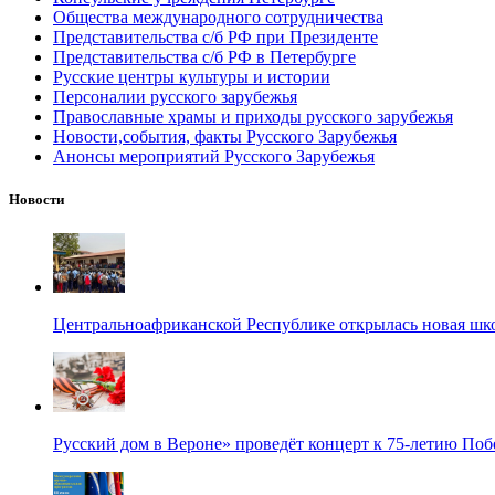
Общества международного сотрудничества
Представительства с/б РФ при Президенте
Представительства с/б РФ в Петербурге
Русские центры культуры и истории
Персоналии русского зарубежья
Православные храмы и приходы русского зарубежья
Новости,события, факты Русского Зарубежья
Анонсы мероприятий Русского Зарубежья
Новости
Центральноафриканской Республике открылась новая шк
Русский дом в Вероне» проведёт концерт к 75-летию По