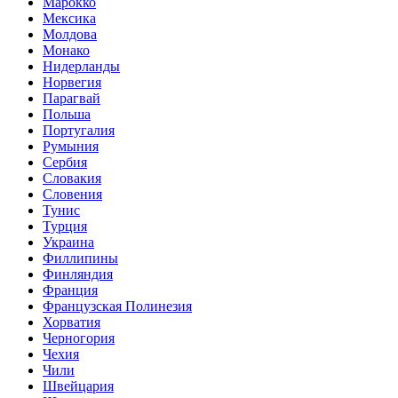
Марокко
Мексика
Молдова
Монако
Нидерланды
Норвегия
Парагвай
Польша
Португалия
Румыния
Сербия
Словакия
Словения
Тунис
Турция
Украина
Филлипины
Финляндия
Франция
Французская Полинезия
Хорватия
Черногория
Чехия
Чили
Швейцария