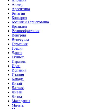
Албания
Алжир
Аргентина
Бельгия
Болгария
Босния и Герцеговина
Бразилия
Великобритания
Венгрия
Венесуэла
Германия
Греция
Дания
Египет
Израиль
Иран
Испания
Италия
Канада
Китай
Латвия
Ливан
Литва
Македания
Мальта