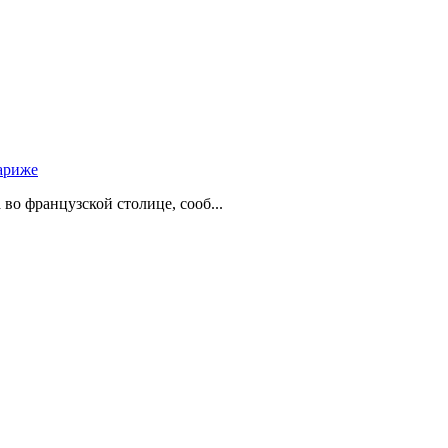
ариже
о французской столице, сооб...