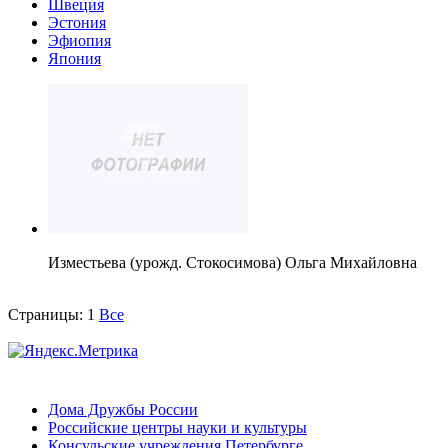
Швеция
Эстония
Эфиопия
Япония
Изместьева (урожд. Стокосимова) Ольга Михайловна
Страницы:
1
Все
Дома Дружбы России
Российские центры науки и культуры
Консульские учреждения Петербурге