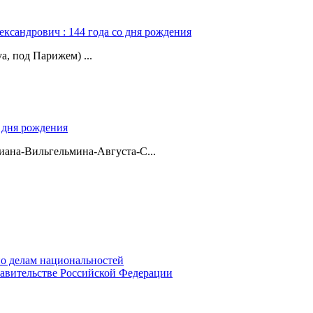
ександрович : 144 года со дня рождения
а, под Парижем) ...
о дня рождения
ана-Вильгельмина-Августа-С...
о делам национальностей
авительстве Российской Федерации