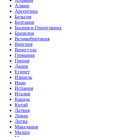
Албания
Алжир
Аргентина
Бельгия
Болгария
Босния и Герцеговина
Бразилия
Великобритания
Венгрия
Венесуэла
Германия
Греция
Дания
Египет
Израиль
Иран
Испания
Италия
Канада
Китай
Латвия
Ливан
Литва
Македания
Мальта