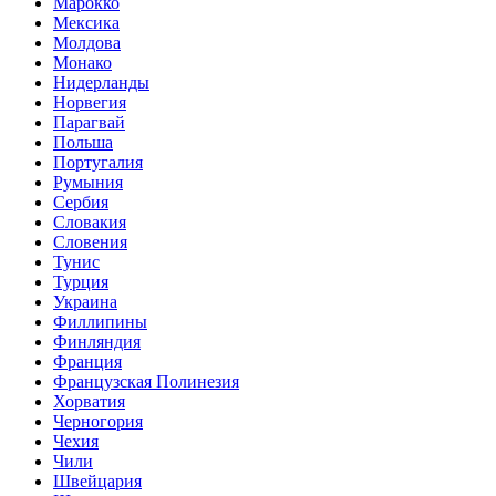
Марокко
Мексика
Молдова
Монако
Нидерланды
Норвегия
Парагвай
Польша
Португалия
Румыния
Сербия
Словакия
Словения
Тунис
Турция
Украина
Филлипины
Финляндия
Франция
Французская Полинезия
Хорватия
Черногория
Чехия
Чили
Швейцария