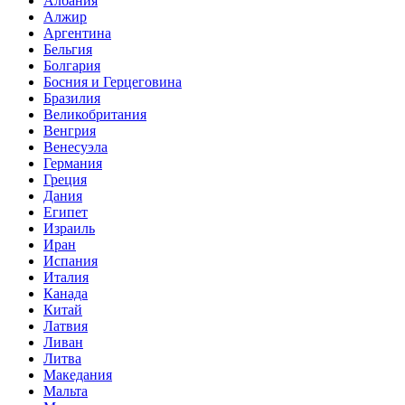
Албания
Алжир
Аргентина
Бельгия
Болгария
Босния и Герцеговина
Бразилия
Великобритания
Венгрия
Венесуэла
Германия
Греция
Дания
Египет
Израиль
Иран
Испания
Италия
Канада
Китай
Латвия
Ливан
Литва
Македания
Мальта