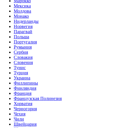
Марокко
Мексика
Молдова
Монако
Нидерланды
Норвегия
Парагвай
Польша
Португалия
Румыния
Сербия
Словакия
Словения
Тунис
Турция
Украина
Филлипины
Финляндия
Франция
Французская Полинезия
Хорватия
Черногория
Чехия
Чили
Швейцария