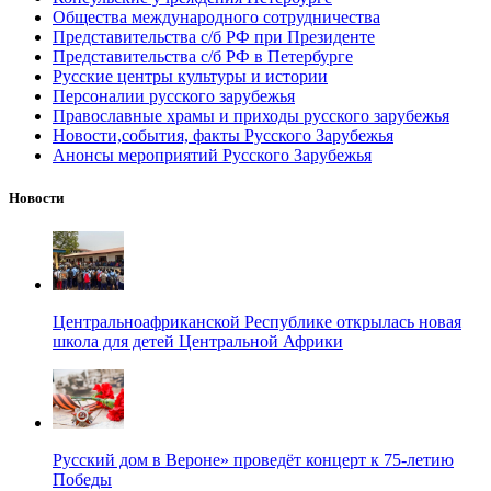
Общества международного сотрудничества
Представительства с/б РФ при Президенте
Представительства с/б РФ в Петербурге
Русские центры культуры и истории
Персоналии русского зарубежья
Православные храмы и приходы русского зарубежья
Новости,события, факты Русского Зарубежья
Анонсы мероприятий Русского Зарубежья
Новости
Центральноафриканской Республике открылась новая
школа для детей Центральной Африки
Русский дом в Вероне» проведёт концерт к 75-летию
Победы