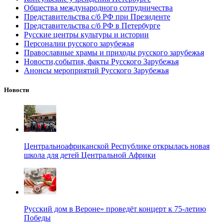
Общества международного сотрудничества
Представительства с/б РФ при Президенте
Представительства с/б РФ в Петербурге
Русские центры культуры и истории
Персоналии русского зарубежья
Православные храмы и приходы русского зарубежья
Новости,события, факты Русского Зарубежья
Анонсы мероприятий Русского Зарубежья
Новости
Центральноафриканской Республике открылась новая
школа для детей Центральной Африки
Русский дом в Вероне» проведёт концерт к 75-летию
Победы