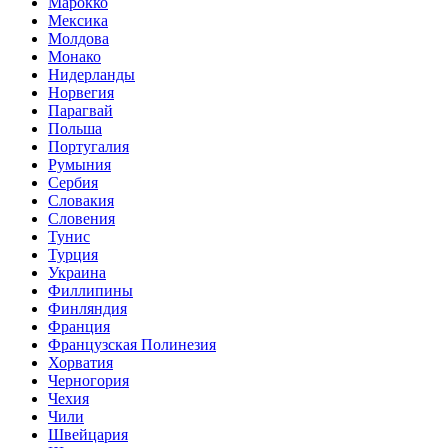
Марокко
Мексика
Молдова
Монако
Нидерланды
Норвегия
Парагвай
Польша
Португалия
Румыния
Сербия
Словакия
Словения
Тунис
Турция
Украина
Филлипины
Финляндия
Франция
Французская Полинезия
Хорватия
Черногория
Чехия
Чили
Швейцария