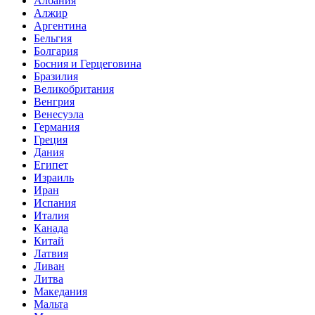
Албания
Алжир
Аргентина
Бельгия
Болгария
Босния и Герцеговина
Бразилия
Великобритания
Венгрия
Венесуэла
Германия
Греция
Дания
Египет
Израиль
Иран
Испания
Италия
Канада
Китай
Латвия
Ливан
Литва
Македания
Мальта