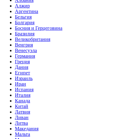
Албания
Алжир
Аргентина
Бельгия
Болгария
Босния и Герцеговина
Бразилия
Великобритания
Венгрия
Венесуэла
Германия
Греция
Дания
Египет
Израиль
Иран
Испания
Италия
Канада
Китай
Латвия
Ливан
Литва
Македания
Мальта