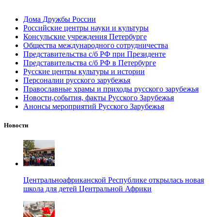
Дома Дружбы России
Российские центры науки и культуры
Консульские учреждения Петербурге
Общества международного сотрудничества
Представительства с/б РФ при Президенте
Представительства с/б РФ в Петербурге
Русские центры культуры и истории
Персоналии русского зарубежья
Православные храмы и приходы русского зарубежья
Новости,события, факты Русского Зарубежья
Анонсы мероприятий Русского Зарубежья
Новости
Центральноафриканской Республике открылась новая
школа для детей Центральной Африки