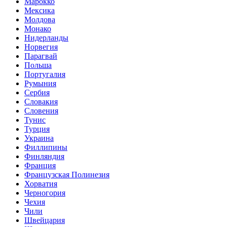
Марокко
Мексика
Молдова
Монако
Нидерланды
Норвегия
Парагвай
Польша
Португалия
Румыния
Сербия
Словакия
Словения
Тунис
Турция
Украина
Филлипины
Финляндия
Франция
Французская Полинезия
Хорватия
Черногория
Чехия
Чили
Швейцария