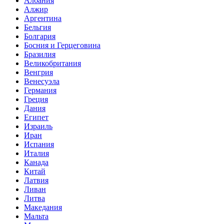
Албания
Алжир
Аргентина
Бельгия
Болгария
Босния и Герцеговина
Бразилия
Великобритания
Венгрия
Венесуэла
Германия
Греция
Дания
Египет
Израиль
Иран
Испания
Италия
Канада
Китай
Латвия
Ливан
Литва
Македания
Мальта