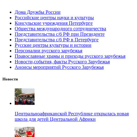
Дома Дружбы России
Российские центры науки и культуры
Консульские учреждения Петербурге
Общества международного сотрудничества
Представительства с/б РФ при Президенте
Представительства с/б РФ в Петербурге
Русские центры культуры и истории
Персоналии русского зарубежья
Православные храмы и приходы русского зарубежья
Новости,события, факты Русского Зарубежья
Анонсы мероприятий Русского Зарубежья
Новости
Центральноафриканской Республике открылась новая
школа для детей Центральной Африки