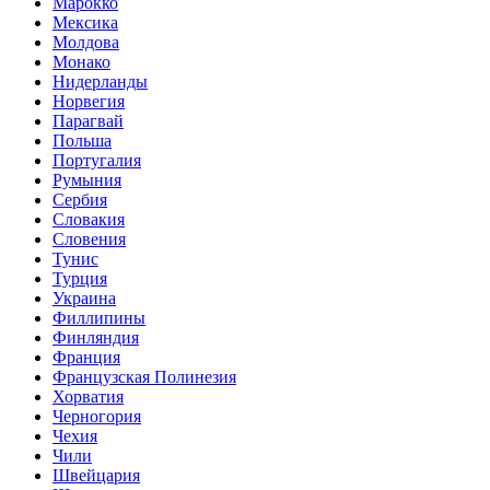
Марокко
Мексика
Молдова
Монако
Нидерланды
Норвегия
Парагвай
Польша
Португалия
Румыния
Сербия
Словакия
Словения
Тунис
Турция
Украина
Филлипины
Финляндия
Франция
Французская Полинезия
Хорватия
Черногория
Чехия
Чили
Швейцария