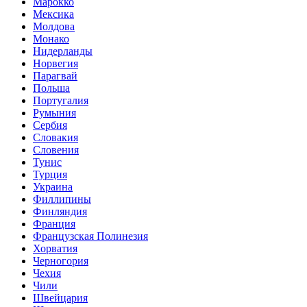
Марокко
Мексика
Молдова
Монако
Нидерланды
Норвегия
Парагвай
Польша
Португалия
Румыния
Сербия
Словакия
Словения
Тунис
Турция
Украина
Филлипины
Финляндия
Франция
Французская Полинезия
Хорватия
Черногория
Чехия
Чили
Швейцария