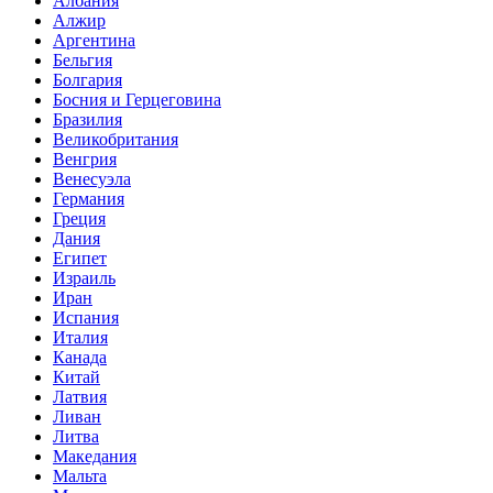
Албания
Алжир
Аргентина
Бельгия
Болгария
Босния и Герцеговина
Бразилия
Великобритания
Венгрия
Венесуэла
Германия
Греция
Дания
Египет
Израиль
Иран
Испания
Италия
Канада
Китай
Латвия
Ливан
Литва
Македания
Мальта