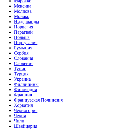
Марокко
Мексика
Молдова
Монако
Нидерланды
Норвегия
Парагвай
Польша
Португалия
Румыния
Сербия
Словакия
Словения
Тунис
Турция
Украина
Филлипины
Финляндия
Франция
Французская Полинезия
Хорватия
Черногория
Чехия
Чили
Швейцария