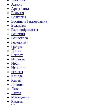
Албания
Алжир
Аргентина
Бельгия
Болгария
Босния и Герцеговина
Бразилия
Великобритания
Венгрия
Венесуэла
Германия
Греция
Дания
Египет
Израиль
Иран
Испания
Италия
Канада
Китай
Латвия
Ливан
Литва
Македания
Мальта