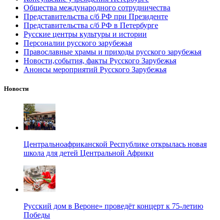
Общества международного сотрудничества
Представительства с/б РФ при Президенте
Представительства с/б РФ в Петербурге
Русские центры культуры и истории
Персоналии русского зарубежья
Православные храмы и приходы русского зарубежья
Новости,события, факты Русского Зарубежья
Анонсы мероприятий Русского Зарубежья
Новости
Центральноафриканской Республике открылась новая
школа для детей Центральной Африки
Русский дом в Вероне» проведёт концерт к 75-летию
Победы