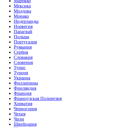
Марокко
Мексика
Молдова
Монако
Нидерланды
Норвегия
Парагвай
Польша
Португалия
Румыния
Сербия
Словакия
Словения
Тунис
Турция
Украина
Филлипины
Финляндия
Франция
Французская Полинезия
Хорватия
Черногория
Чехия
Чили
Швейцария