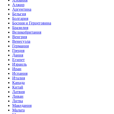
Албания
Алжир
Аргентина
Бельгия
Болгария
Босния и Герцеговина
Бразилия
Великобритания
Венгрия
Венесуэла
Германия
Греция
Дания
Египет
Израиль
Иран
Испания
Италия
Канада
Китай
Латвия
Ливан
Литва
Македания
Мальта