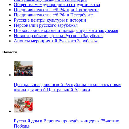
Общества международного сотрудничества
Представительства с/б РФ при Президенте
Представительства с/б РФ в Петербурге
Русские центры культуры и истории
Персоналии русского зарубежья
Православные храмы и приходы русского зарубежья
Новости,события, факты Русского Зарубежья
Анонсы мероприятий Русского Зарубежья
Новости
Центральноафриканской Республике открылась новая
школа для детей Центральной Африки
Русский дом в Вероне» проведёт концерт к 75-летию
Победы