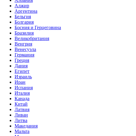
Албания
Алжир
Аргентина
Бельгия
Болгария
Босния и Герцеговина
Бразилия
Великобритания
Венгрия
Венесуэла
Германия
Греция
Дания
Египет
Израиль
Иран
Испания
Италия
Канада
Китай
Латвия
Ливан
Литва
Македания
Мальта