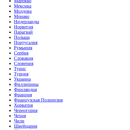
Марокко
Мексика
Молдова
Монако
Нидерланды
Норвегия
Парагвай
Польша
Португалия
Румыния
Сербия
Словакия
Словения
Тунис
Турция
Украина
Филлипины
Финляндия
Франция
Французская Полинезия
Хорватия
Черногория
Чехия
Чили
Швейцария