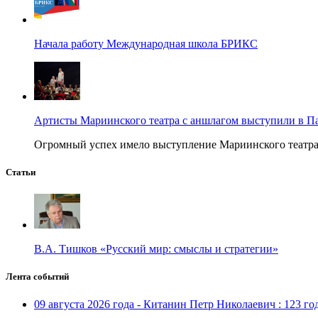
Начала работу Международная школа БРИКС
Артисты Мариинского театра с аншлагом выступили в П
Огромный успех имело выступление Мариинского театра в
Статьи
В.А. Тишков «Русский мир: смыслы и стратегии»
Лента событий
09 августа 2026 года - Китанин Петр Николаевич : 123 го