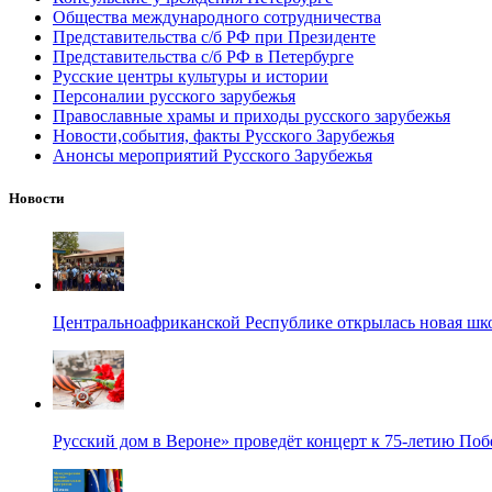
Общества международного сотрудничества
Представительства с/б РФ при Президенте
Представительства с/б РФ в Петербурге
Русские центры культуры и истории
Персоналии русского зарубежья
Православные храмы и приходы русского зарубежья
Новости,события, факты Русского Зарубежья
Анонсы мероприятий Русского Зарубежья
Новости
Центральноафриканской Республике открылась новая шк
Русский дом в Вероне» проведёт концерт к 75-летию По