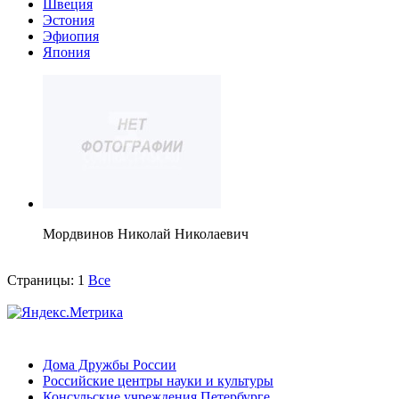
Швеция
Эстония
Эфиопия
Япония
Мордвинов Николай Николаевич
Страницы:
1
Все
Дома Дружбы России
Российские центры науки и культуры
Консульские учреждения Петербурге