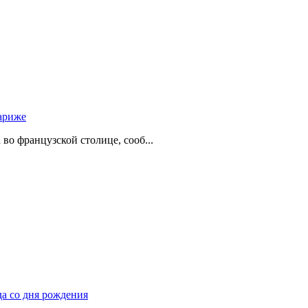
ариже
о французской столице, сооб...
да со дня рождения