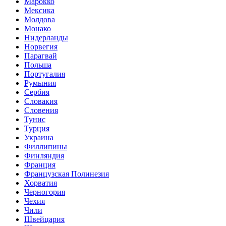
Марокко
Мексика
Молдова
Монако
Нидерланды
Норвегия
Парагвай
Польша
Португалия
Румыния
Сербия
Словакия
Словения
Тунис
Турция
Украина
Филлипины
Финляндия
Франция
Французская Полинезия
Хорватия
Черногория
Чехия
Чили
Швейцария