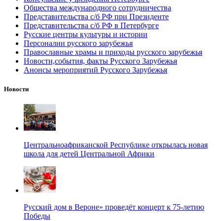
Общества международного сотрудничества
Представительства с/б РФ при Президенте
Представительства с/б РФ в Петербурге
Русские центры культуры и истории
Персоналии русского зарубежья
Православные храмы и приходы русского зарубежья
Новости,события, факты Русского Зарубежья
Анонсы мероприятий Русского Зарубежья
Новости
Центральноафриканской Республике открылась новая
школа для детей Центральной Африки
Русский дом в Вероне» проведёт концерт к 75-летию
Победы