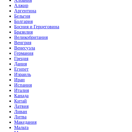
Албания
Алжир
Аргентина
Бельгия
Болгария
Босния и Герцеговина
Бразилия
Великобритания
Венгрия
Венесуэла
Германия
Греция
Дания
Египет
Израиль
Иран
Испания
Италия
Канада
Китай
Латвия
Ливан
Литва
Македания
Мальта