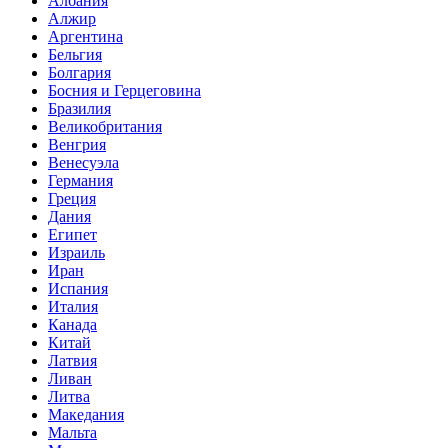
Албания
Алжир
Аргентина
Бельгия
Болгария
Босния и Герцеговина
Бразилия
Великобритания
Венгрия
Венесуэла
Германия
Греция
Дания
Египет
Израиль
Иран
Испания
Италия
Канада
Китай
Латвия
Ливан
Литва
Македания
Мальта