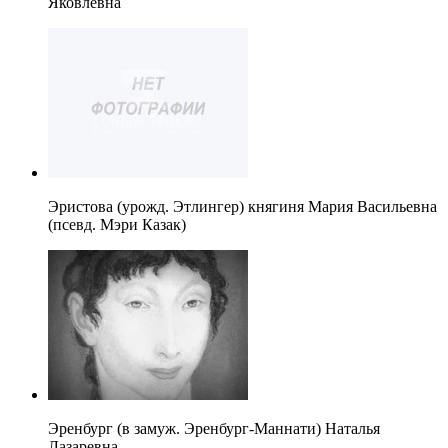
Яковлевна
Эристова (урожд. Этлингер) княгиня Мария Васильевна
(псевд. Мэри Казак)
Эренбург (в замуж. Эренбург-Маннати) Наталья
Лазаревна