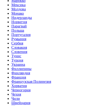
Марокко
Мексика
Молдова
Монако
Нидерланды
Норвегия
Парагвай
Польша
Португалия
Румыния
Сербия
Словакия
Словения
Тунис
Турция
Украина
Филлипины
Финляндия
Франция
Французская Полинезия
Хорватия
Черногория
Чехия
Чили
Швейцария