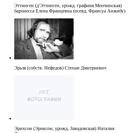
Эттинген (д'Эттинген, урожд. графиня Менчинская)
баронесса Елена Францевна (псевд. Франсуа Анжибу)
Эрьзя (собств. Нефедов) Степан Дмитриевич
Эрихсон (Эриксон, урожд. Завадовская) Наталия