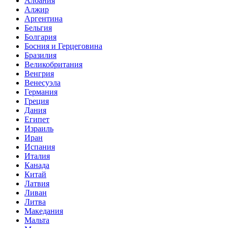
Албания
Алжир
Аргентина
Бельгия
Болгария
Босния и Герцеговина
Бразилия
Великобритания
Венгрия
Венесуэла
Германия
Греция
Дания
Египет
Израиль
Иран
Испания
Италия
Канада
Китай
Латвия
Ливан
Литва
Македания
Мальта