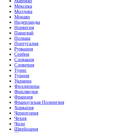
Марокко
Мексика
Молдова
Монако
Нидерланды
Норвегия
Парагвай
Польша
Португалия
Румыния
Сербия
Словакия
Словения
Тунис
Турция
Украина
Филлипины
Финляндия
Франция
Французская Полинезия
Хорватия
Черногория
Чехия
Чили
Швейцария