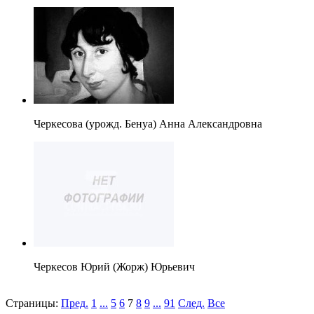
Черкесова (урожд. Бенуа) Анна Александровна
Черкесов Юрий (Жорж) Юрьевич
Страницы:
Пред.
1
...
5
6
7
8
9
...
91
След.
Все