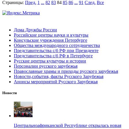
Страницы:
Пред.
1
...
82
83
84
85
86
...
91
След.
Все
Дома Дружбы России
Российские центры науки и культуры
Консульские учреждения Петербурге
Общества международного сотрудничества
Представительства с/б РФ при Президенте
Представительства с/б РФ в Петербурге
Русские центры культуры и истории
Персоналии русского зарубежья
Православные храмы и приходы русского зарубежья
Новости,события, факты Русского Зарубежья
Анонсы мероприятий Русского Зарубежья
Новости
Центральноафриканской Республике открылась новая