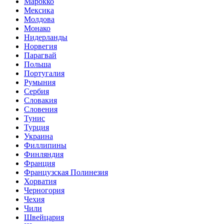
Марокко
Мексика
Молдова
Монако
Нидерланды
Норвегия
Парагвай
Польша
Португалия
Румыния
Сербия
Словакия
Словения
Тунис
Турция
Украина
Филлипины
Финляндия
Франция
Французская Полинезия
Хорватия
Черногория
Чехия
Чили
Швейцария