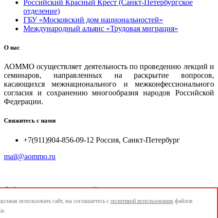
Российский Красный Крест (Санкт-Петербургское
отделение)
ГБУ «Московский дом национальностей»
Международный альянс «Трудовая миграция»
О нас
АОММО осуществляет деятельность по проведению лекций и
семинаров, направленных на раскрытие вопросов,
касающихся межнационального и межконфессионального
согласия и сохранению многообразия народов Российской
Федерации.
Свяжитесь с нами
+7(911)904-856-09-12 Россия, Санкт-Петербург
mail@aommo.ru
©
Ассоциация организаций по реализации национальных
проектов и достижению национальных целей развития
олжая использовать сайт, вы соглашаетесь с
политикой использования
файлов
"АОММО"
ie.