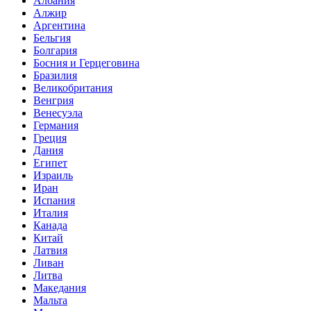
Албания
Алжир
Аргентина
Бельгия
Болгария
Босния и Герцеговина
Бразилия
Великобритания
Венгрия
Венесуэла
Германия
Греция
Дания
Египет
Израиль
Иран
Испания
Италия
Канада
Китай
Латвия
Ливан
Литва
Македания
Мальта