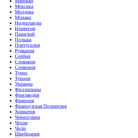
Марокко
Мексика
Молдова
Монако
Нидерланды
Норвегия
Парагвай
Польша
Португалия
Румыния
Сербия
Словакия
Словения
Тунис
Турция
Украина
Филлипины
Финляндия
Франция
Французская Полинезия
Хорватия
Черногория
Чехия
Чили
Швейцария