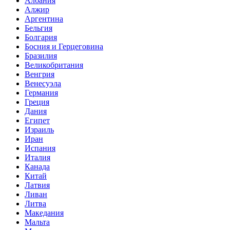
Албания
Алжир
Аргентина
Бельгия
Болгария
Босния и Герцеговина
Бразилия
Великобритания
Венгрия
Венесуэла
Германия
Греция
Дания
Египет
Израиль
Иран
Испания
Италия
Канада
Китай
Латвия
Ливан
Литва
Македания
Мальта