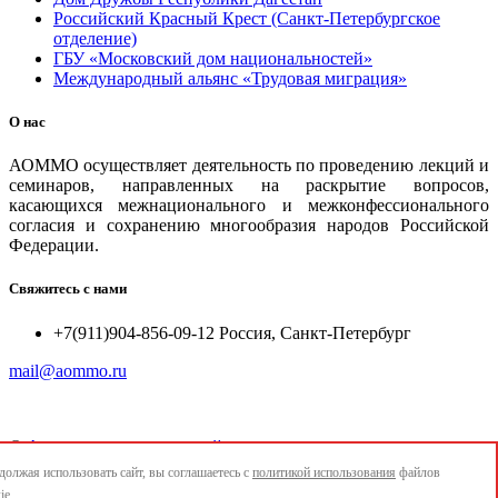
Российский Красный Крест (Санкт-Петербургское
отделение)
ГБУ «Московский дом национальностей»
Международный альянс «Трудовая миграция»
О нас
АОММО осуществляет деятельность по проведению лекций и
семинаров, направленных на раскрытие вопросов,
касающихся межнационального и межконфессионального
согласия и сохранению многообразия народов Российской
Федерации.
Свяжитесь с нами
+7(911)904-856-09-12 Россия, Санкт-Петербург
mail@aommo.ru
©
Ассоциация организаций по реализации национальных
проектов и достижению национальных целей развития
олжая использовать сайт, вы соглашаетесь с
политикой использования
файлов
"АОММО"
ie.