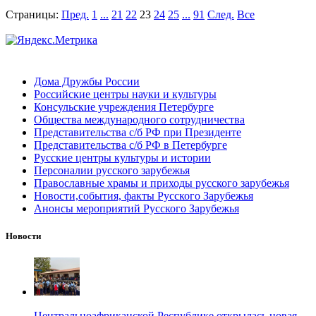
Страницы:
Пред.
1
...
21
22
23
24
25
...
91
След.
Все
Дома Дружбы России
Российские центры науки и культуры
Консульские учреждения Петербурге
Общества международного сотрудничества
Представительства с/б РФ при Президенте
Представительства с/б РФ в Петербурге
Русские центры культуры и истории
Персоналии русского зарубежья
Православные храмы и приходы русского зарубежья
Новости,события, факты Русского Зарубежья
Анонсы мероприятий Русского Зарубежья
Новости
Центральноафриканской Республике открылась новая